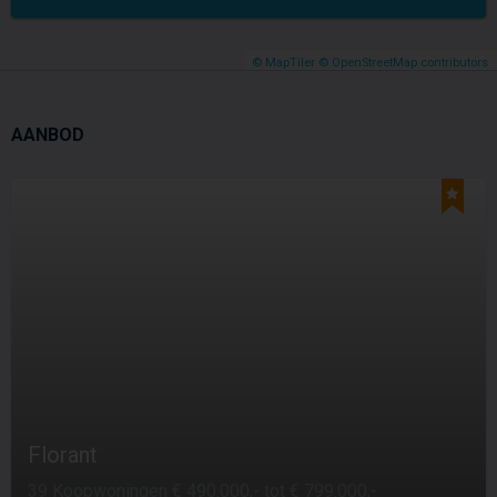
© MapTiler
© OpenStreetMap contributors
AANBOD
Florant
39 Koopwoningen € 490.000,- tot € 799.000,-