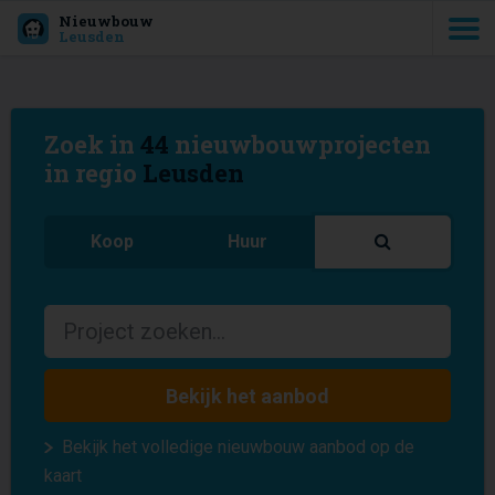
Nieuwbouw
Leusden
Zoek in
44
nieuwbouwprojecten
in regio
Leusden
Koop
Huur
Bekijk het aanbod
Bekijk het volledige nieuwbouw aanbod op de
kaart