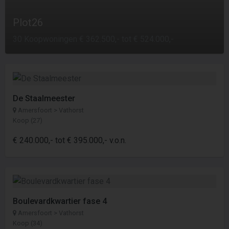
Plot26
30 Koopwoningen € 362.500,- tot € 524.000,-
De Staalmeester
Amersfoort > Vathorst
Koop (27)
€ 240.000,- tot € 395.000,- v.o.n.
Boulevardkwartier fase 4
Amersfoort > Vathorst
Koop (34)