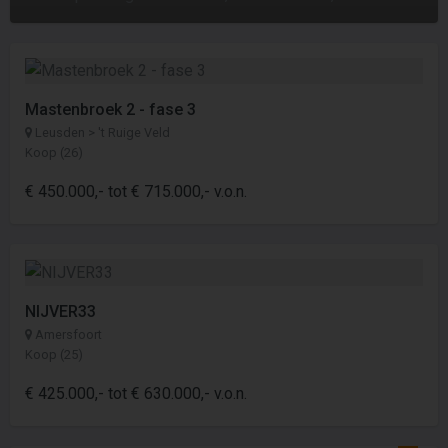
Mastenbroek 2 - fase 3
Leusden > 't Ruige Veld
Koop (26)
€ 450.000,- tot € 715.000,- v.o.n.
NIJVER33
Amersfoort
Koop (25)
€ 425.000,- tot € 630.000,- v.o.n.